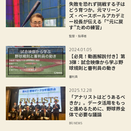
失敗を恐れず挑戦する子は
どう育つか。元マリーン
ズ・ベースボールアカデミ
ー校長が伝える「“元に戻
す”ための練習」
監督・指導者
2024.01.05
【必見！動画解説付き】第
3弾：試合映像から学ぶ野
球規則と審判員の動き
審判員
2025.12.28
「アナリストはどうあるべ
きか」。データ活用をもっ
と進めるために、野球界全
体で必要な議論
BFJ NEWS