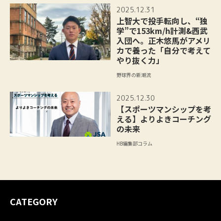
2025.12.31
上智大で投手転向し、“独
学”で153km/h計測&西武
入団へ。正木悠馬がアメリ
カで養った「自分で考えて
やり抜く力」
野球界の新潮流
2025.12.30
【スポーツマンシップを考
える】よりよきコーチング
の未来
HB編集部コラム
CATEGORY