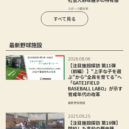
社会人野球選手の特有値
スポーツ医科学
すべて見る
最新野球施設
2026.08.06
【注目施設探訪 第11弾
（前編）】“上手な子を選
ぶ”から“全員を育てる”へ
「GATE1FIELD
BASEBALL LABO」が示す
育成年代の改革
最新野球施設
2025.09.25
【注目施設探訪 第10弾】
閉校した高校の歴史残