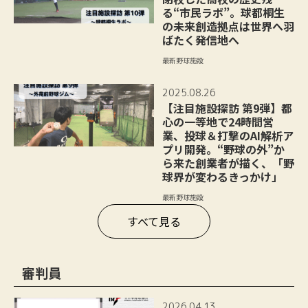
る“市民ラボ”。球都桐生
の未来創造拠点は世界へ羽
ばたく発信地へ
最新野球施設
2025.08.26
【注目施設探訪 第9弾】都
心の一等地で24時間営
業、投球＆打撃のAI解析ア
プリ開発。“野球の外”か
ら来た創業者が描く、「野
球界が変わるきっかけ」
最新野球施設
すべて見る
審判員
2026.04.13