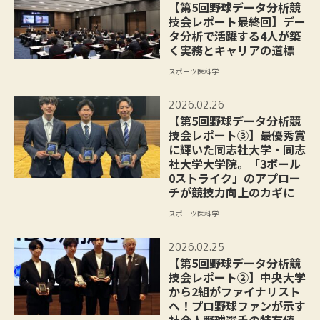
【第5回野球データ分析競
技会レポート最終回】デー
タ分析で活躍する4人が築
く実務とキャリアの道標
スポーツ医科学
2026.02.26
【第5回野球データ分析競
技会レポート③】最優秀賞
に輝いた同志社大学・同志
社大学大学院。「3ボール
0ストライク」のアプロー
チが競技力向上のカギに
スポーツ医科学
2026.02.25
【第5回野球データ分析競
技会レポート②】中央大学
から2組がファイナリスト
へ！プロ野球ファンが示す