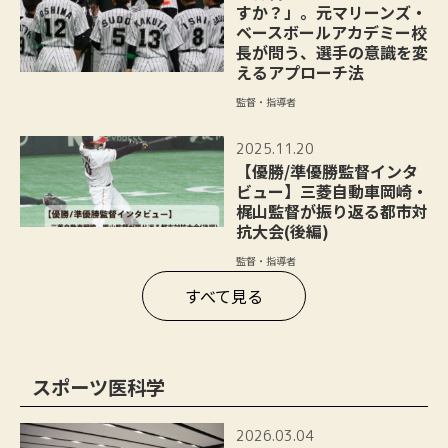
すか？」。元マリーンズ・
ベースボールアカデミー校
長が問う、選手の意識を変
えるアプローチ法
監督・指導者
2025.11.20
【優勝/準優勝監督インタ
ビュー】三菱自動車岡崎・
梶山監督が振り返る都市対
抗大会(後編)
監督・指導者
すべて見る
スポーツ医科学
2026.03.04