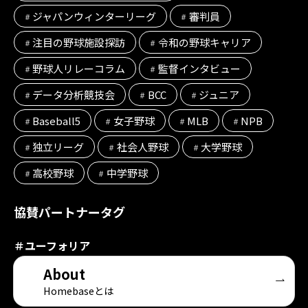
ジャパンウィンターリーグ
審判員
注目の野球施設探訪
令和の野球キャリア
野球人リレーコラム
監督インタビュー
データ分析競技会
BCC
ジュニア
Baseball5
女子野球
MLB
NPB
独立リーグ
社会人野球
大学野球
高校野球
中学野球
協賛パートナータグ
＃
ユーフォリア
About
Homebaseとは