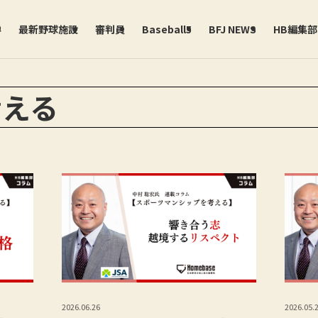
学
最新野球施設
審判員
Baseball5
BFJ NEWS
HB編集
考える
2026.06.26
2026.05.