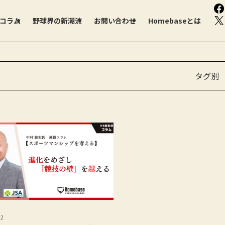
F
X
部コラム
野球界の新潮流
お問い合わせ
Homebaseとは
タグ別
22