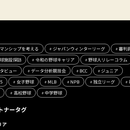
マンシップを考える
ジャパンウィンターリーグ
審判
球施設探訪
令和の野球キャリア
野球人リレーコラム
タビュー
データ分析競技会
BCC
ジュニア
l5
女子野球
MLB
NPB
独立リーグ
高校野球
中学野球
トナータグ
リア