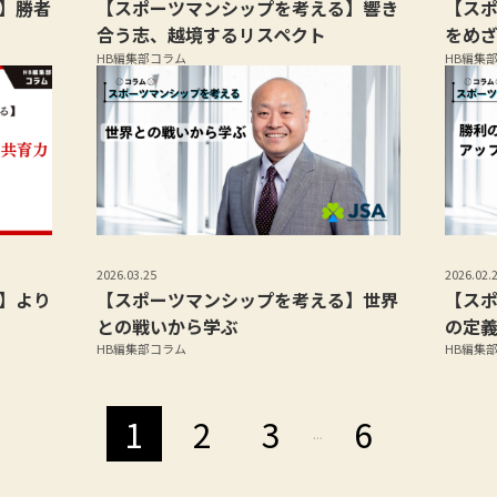
】勝者
【スポーツマンシップを考える】響き
【ス
合う志、越境するリスペクト
をめ
HB編集部コラム
HB編集
2026.03.25
2026.02.
】より
【スポーツマンシップを考える】世界
【ス
との戦いから学ぶ
の定
HB編集部コラム
HB編集
1
2
3
6
...