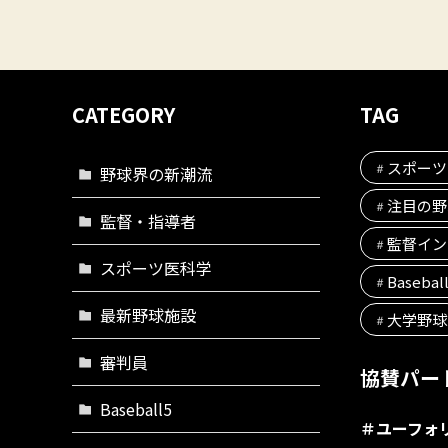
CATEGORY
TAG
スポーツ
野球界の新潮流
注目の野
監督・指導者
監督イン
スポーツ医科学
Basebal
最新野球施設
大学野球
審判員
協賛パー
Baseball5
＃
ユーフォ