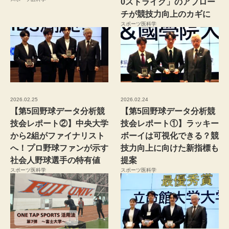
0ストライク」のアプロー
チが競技力向上のカギに
スポーツ医科学
2026.02.25
2026.02.24
【第5回野球データ分析競
【第5回野球データ分析競
技会レポート②】中央大学
技会レポート①】ラッキー
から2組がファイナリスト
ボーイは可視化できる？競
へ！プロ野球ファンが示す
技力向上に向けた新指標も
社会人野球選手の特有値
提案
スポーツ医科学
スポーツ医科学