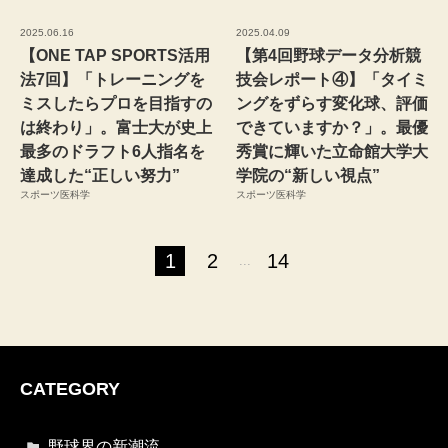
2025.06.16
2025.04.09
【ONE TAP SPORTS活用
【第4回野球データ分析競
法7回】「トレーニングを
技会レポート④】「タイミ
ミスしたらプロを目指すの
ングをずらす変化球、評価
は終わり」。富士大が史上
できていますか？」。最優
最多のドラフト6人指名を
秀賞に輝いた立命館大学大
達成した“正しい努力”
学院の“新しい視点”
スポーツ医科学
スポーツ医科学
1
2
14
...
CATEGORY
野球界の新潮流