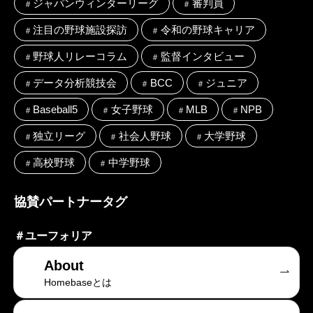
ジャパンウィンターリーグ
審判員
注目の野球施設探訪
令和の野球キャリア
野球人リレーコラム
監督インタビュー
データ分析競技会
BCC
ジュニア
Baseball5
女子野球
MLB
NPB
独立リーグ
社会人野球
大学野球
高校野球
中学野球
協賛パートナータグ
＃
ユーフォリア
About
Homebaseとは