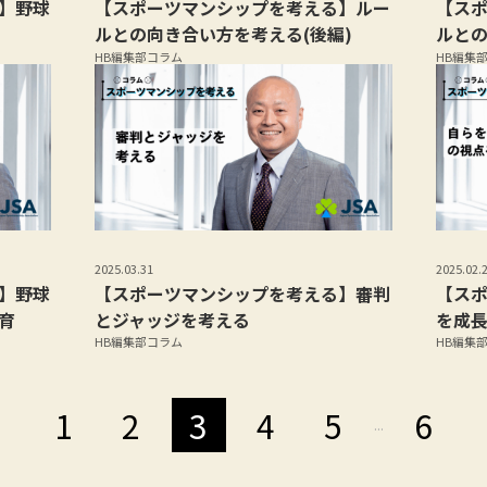
】野球
【スポーツマンシップを考える】ルー
【ス
ルとの向き合い方を考える(後編)
ルとの
HB編集部コラム
HB編集
2025.03.31
2025.02.
】野球
【スポーツマンシップを考える】審判
【ス
育
とジャッジを考える
を成
HB編集部コラム
HB編集
1
2
3
4
5
6
...