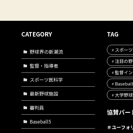
CATEGORY
TAG
スポーツ
野球界の新潮流
注目の野
監督・指導者
監督イン
スポーツ医科学
Basebal
最新野球施設
大学野球
審判員
協賛パー
Baseball5
＃
ユーフォ