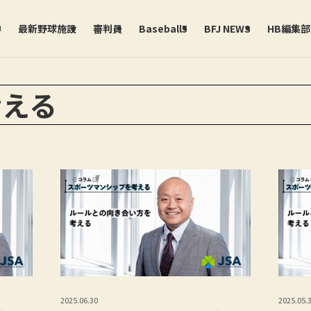
学
最新野球施設
審判員
Baseball5
BFJ NEWS
HB編集
考える
2025.06.30
2025.05.