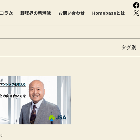
F
X
部コラム
野球界の新潮流
お問い合わせ
Homebaseとは
タグ別
30