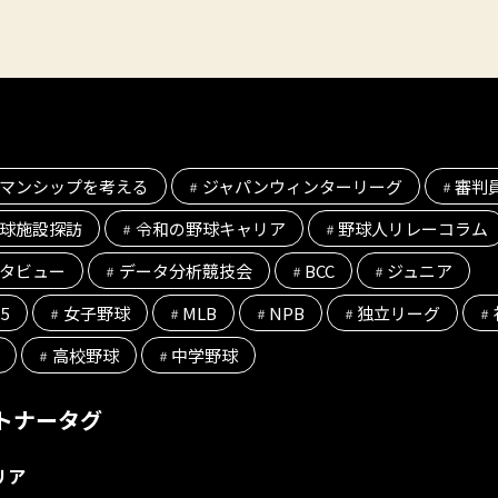
マンシップを考える
ジャパンウィンターリーグ
審判
球施設探訪
令和の野球キャリア
野球人リレーコラム
タビュー
データ分析競技会
BCC
ジュニア
l5
女子野球
MLB
NPB
独立リーグ
高校野球
中学野球
トナータグ
リア