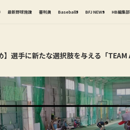
学
最新野球施設
審判員
Baseball5
BFJ NEWS
HB編集
】選手に新たな選択肢を与える「TEAM A