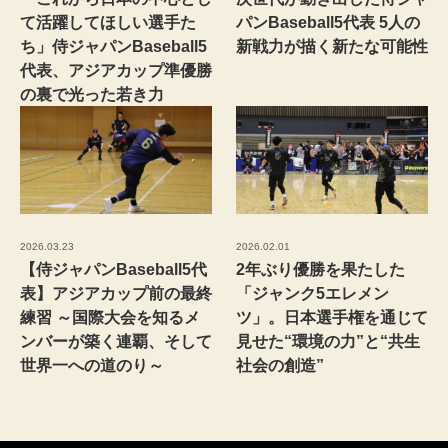
て活躍してほしい選手た
パンBaseball5代表 5人の
ち」侍ジャパンBaseball5
新戦力が描く新たな可能性
代表、アジアカップ準優勝
の裏で光った若き力
2026.03.23
2026.02.01
【侍ジャパンBaseball5代
2年ぶり優勝を果たした
表】アジアカップ前の最終
「ジャンク5エレメン
練習 ～国際大会を知るメ
ツ」。日本選手権を通じて
ンバーが築く連覇、そして
見せた“環境の力”と“共生
世界一への道のり～
社会の創造”