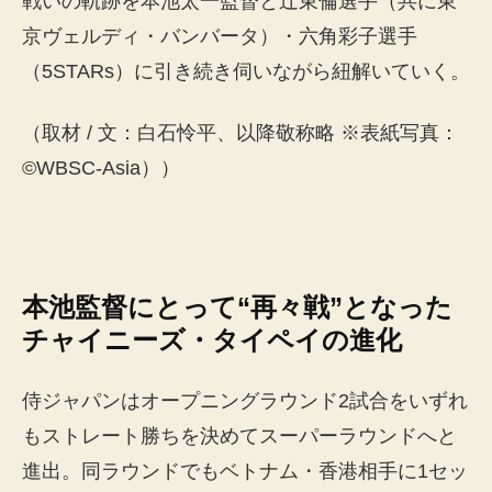
戦いの軌跡を本池太一監督と辻東倫選手（共に東
京ヴェルディ・バンバータ）・六角彩子選手
（5STARs）に引き続き伺いながら紐解いていく。
（取材 / 文：白石怜平、以降敬称略 ※表紙写真：
©WBSC-Asia））
本池監督にとって“再々戦”となった
チャイニーズ・タイペイの進化
侍ジャパンはオープニングラウンド2試合をいずれ
もストレート勝ちを決めてスーパーラウンドへと
進出。同ラウンドでもベトナム・香港相手に1セッ