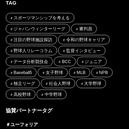
TAG
スポーツマンシップを考える
ジャパンウィンターリーグ
審判員
注目の野球施設探訪
令和の野球キャリア
野球人リレーコラム
監督インタビュー
データ分析競技会
BCC
ジュニア
Baseball5
女子野球
MLB
NPB
独立リーグ
社会人野球
大学野球
高校野球
中学野球
協賛パートナータグ
＃
ユーフォリア