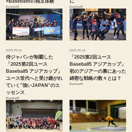
×Baseball5の相互体験
に
Baseball5
Baseball5
2025.05.14
2025.05.14
侍ジャパンが制覇した
「2025第2回ユース
「2025第2回ユース
Baseball5 アジアカップ」
Baseball5 アジアカップ」
初のアジア一の裏にあった
ユース世代へと受け継がれ
綿密な戦略の数々とは？
Baseball5
ていく”強いJAPAN”のエ
ッセンス
Baseball5