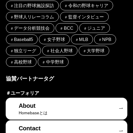
注目の野球施設探訪
令和の野球キャリア
野球人リレーコラム
監督インタビュー
データ分析競技会
BCC
ジュニア
Baseball5
女子野球
MLB
NPB
独立リーグ
社会人野球
大学野球
高校野球
中学野球
協賛パートナータグ
＃
ユーフォリア
About
Homebaseとは
Contact