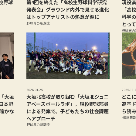
校野球
第4回を終えた「高校生野球科学研究
現役
発表会」グラウンド内外で見せる進化
「高校
はトップアナリストの熱意が源に
科学の
とっ
野球界の新潮流
野球界の
2026.01.25
2025.11.
「大垣
大垣北高校が取り組む「大垣北ジュニ
どこ
日本野
アベースボールラボ」。現役野球部員
高卒
確かな
による発案で、子どもたちの社会課題
ら読
へアプローチ
HB編集
野球界の新潮流