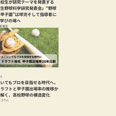
高校生が研究テーマを発表する
生野球科学研究発表会」“野球
甲子園”は球児そして指導者に
て学びの場へ
新潮流
29
にいてもプロを目指せる時代へ。
ドラフトと甲子園出場率の推移か
み解く、高校野球の構造変化
部コラム