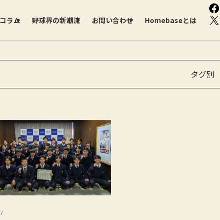
F
X
部コラム
野球界の新潮流
お問い合わせ
Homebaseとは
タグ別
27