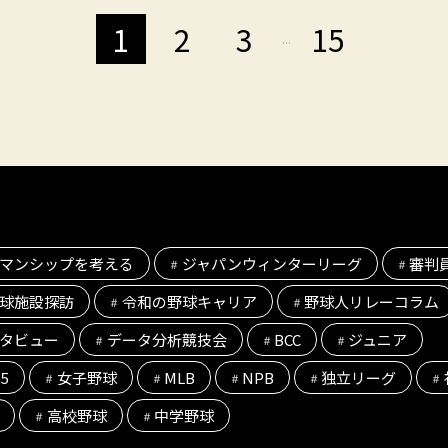
1
2
3
15
...
マンシップを考える
ジャパンウィンターリーグ
審判
球施設探訪
令和の野球キャリア
野球人リレーコラム
タビュー
データ分析競技会
BCC
ジュニア
l5
女子野球
MLB
NPB
独立リーグ
高校野球
中学野球