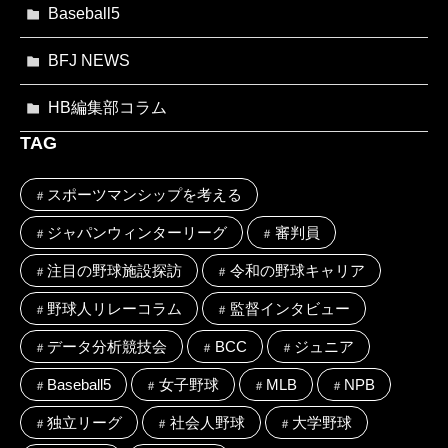
Baseball5
BFJ NEWS
HB編集部コラム
TAG
スポーツマンシップを考える
ジャパンウィンターリーグ
審判員
注目の野球施設探訪
令和の野球キャリア
野球人リレーコラム
監督インタビュー
データ分析競技会
BCC
ジュニア
Baseball5
女子野球
MLB
NPB
独立リーグ
社会人野球
大学野球