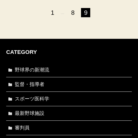
1
8
9
...
CATEGORY
野球界の新潮流
監督・指導者
スポーツ医科学
最新野球施設
審判員