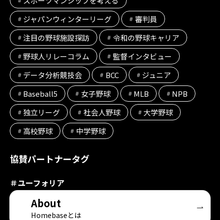
スポーツマンシップを考える
ジャパンウィンターリーグ
審判員
注目の野球施設探訪
令和の野球キャリア
野球人リレーコラム
監督インタビュー
データ分析競技会
BCC
ジュニア
Baseball5
女子野球
MLB
NPB
独立リーグ
社会人野球
大学野球
高校野球
中学野球
協賛パートナータグ
＃
ユーフォリア
About
Homebaseとは