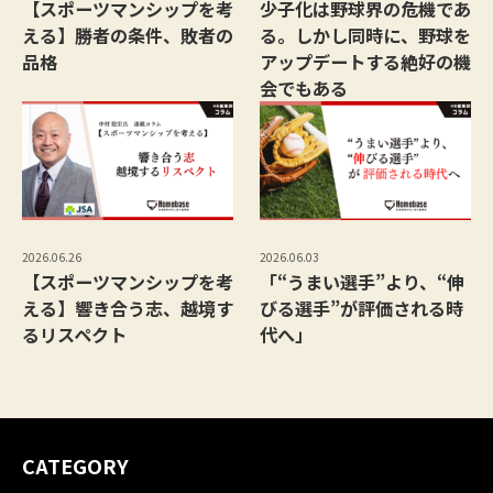
【スポーツマンシップを考
少子化は野球界の危機であ
える】勝者の条件、敗者の
る。しかし同時に、野球を
品格
アップデートする絶好の機
会でもある
2026.06.26
2026.06.03
【スポーツマンシップを考
「“うまい選手”より、“伸
える】響き合う志、越境す
びる選手”が評価される時
るリスペクト
代へ」
CATEGORY