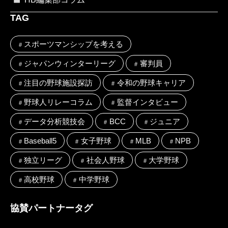
TAG
スポーツマンシップを考える
ジャパンウィンターリーグ
審判員
注目の野球施設探訪
令和の野球キャリア
野球人リレーコラム
監督インタビュー
データ分析競技会
BCC
ジュニア
Baseball5
女子野球
MLB
NPB
独立リーグ
社会人野球
大学野球
高校野球
中学野球
協賛パートナータグ