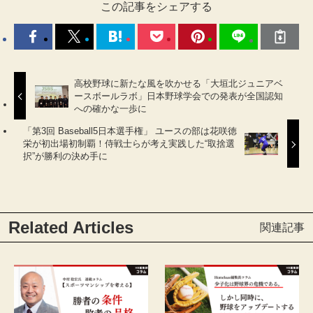
この記事をシェアする
高校野球に新たな風を吹かせる「大垣北ジュニアベ
ースボールラボ」日本野球学会での発表が全国認知
への確かな一歩に
「第3回 Baseball5日本選手権」 ユースの部は花咲徳
栄が初出場初制覇！侍戦士らが考え実践した“取捨選
択”が勝利の決め手に
Related Articles
関連記事