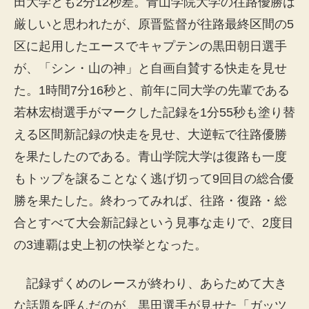
田大学とも2分12秒差。青山学院大学の往路優勝は
厳しいと思われたが、原晋監督が往路最終区間の5
区に起用したエースでキャプテンの黒田朝日選手
が、「シン・山の神」と自画自賛する快走を見せ
た。1時間7分16秒と、前年に同大学の先輩である
若林宏樹選手がマークした記録を1分55秒も塗り替
える区間新記録の快走を見せ、大逆転で往路優勝
を果たしたのである。青山学院大学は復路も一度
もトップを譲ることなく逃げ切って9回目の総合優
勝を果たした。終わってみれば、往路・復路・総
合とすべて大会新記録という見事な走りで、2度目
の3連覇は史上初の快挙となった。
記録ずくめのレースが終わり、あらためて大き
な話題を呼んだのが、黒田選手が見せた「ガッツ