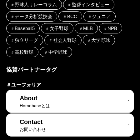
野球人リレーコラム
監督インタビュー
データ分析競技会
BCC
ジュニア
Baseball5
女子野球
MLB
NPB
独立リーグ
社会人野球
大学野球
高校野球
中学野球
協賛パートナータグ
＃
ユーフォリア
About
Homebaseとは
Contact
お問い合わせ