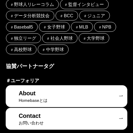
野球人リレーコラム
監督インタビュー
データ分析競技会
BCC
ジュニア
Baseball5
女子野球
MLB
NPB
独立リーグ
社会人野球
大学野球
高校野球
中学野球
協賛パートナータグ
＃
ユーフォリア
About
Homebaseとは
Contact
お問い合わせ